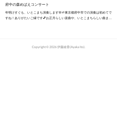
府中の森めばえコンサート
年明けすぐも、いとこまち演奏します🌸🌱東京都府中市での演奏は初めてで
すね！ありがたいご縁です💕お正月らしい楽曲や、いとこまちらしい曲ま…
Copyright ©
2026
伊藤綾香(Ayaka Ito)
.