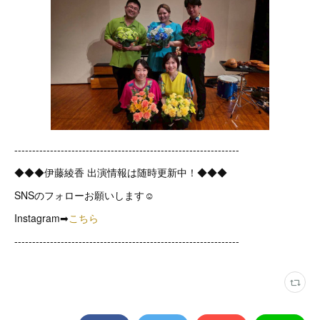
---------------------------------------------------------------
◆◆◆伊藤綾香 出演情報は随時更新中！◆◆◆
SNSのフォローお願いします☺
Instagram➡
こちら
---------------------------------------------------------------