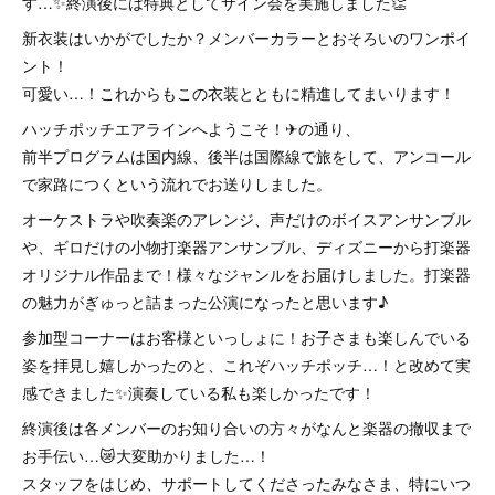
す…✨終演後には特典としてサイン会を実施しました👏
新衣装はいかがでしたか？メンバーカラーとおそろいのワンポイ
ント！
可愛い…！これからもこの衣装とともに精進してまいります！
ハッチポッチエアラインへようこそ！✈の通り、
前半プログラムは国内線、後半は国際線で旅をして、アンコール
で家路につくという流れでお送りしました。
オーケストラや吹奏楽のアレンジ、声だけのボイスアンサンブル
や、ギロだけの小物打楽器アンサンブル、ディズニーから打楽器
オリジナル作品まで！様々なジャンルをお届けしました。打楽器
の魅力がぎゅっと詰まった公演になったと思います♪
参加型コーナーはお客様といっしょに！お子さまも楽しんでいる
姿を拝見し嬉しかったのと、これぞハッチポッチ…！と改めて実
感できました✨演奏している私も楽しかったです！
終演後は各メンバーのお知り合いの方々がなんと楽器の撤収まで
お手伝い…😿大変助かりました…！
スタッフをはじめ、サポートしてくださったみなさま、特にいつ