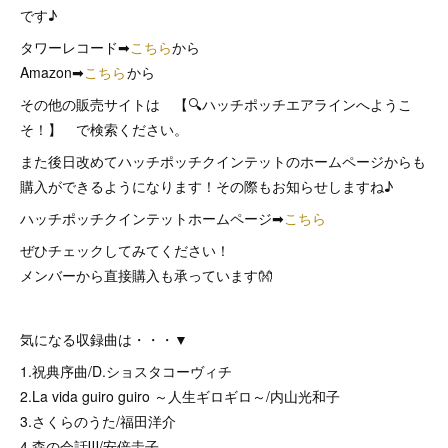
です♪
タワーレコード➡
こちら
から
Amazon➡
こちら
から
その他の販売サイトは 【🔍ハッチポッチエアラインへようこ
そ！】 で検索ください。
また後日改めてハッチポッチクインテットのホームページからも
購入ができるようになります！その際もお知らせしますね♪
ハッチポッチクインテットホームページ➡
こちら
ぜひチェックしてみてください！
メンバーから直接購入も承っています👐
気になる収録曲は・・・▼
1.祝典序曲/D.ショスタコーヴィチ
2.La vida guiro guiro ～人生ギロギロ～/内山光和子
3.さくらのうた/福田洋介
4.森の会話Ⅲ/安倍圭子