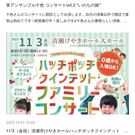
箏アンサンブル十色 コンサートvol.2 "いのちの旅"
十色さんのコンサートに朗読として出演します。自分の演奏以外で朗読で参
加は初めてです✨絶賛修行中！楽しみです♪十色さんの素晴らしい演奏、…
2023.10.31 12:43
11/3（金祝）清瀬市けやきホールハッチポッチクインテット …